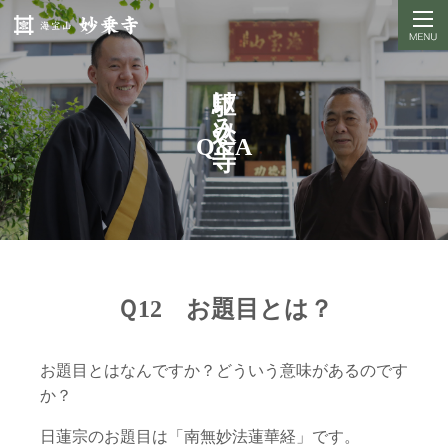
駆け込み寺
Q&A
Ｑ12 お題目とは？
お題目とはなんですか？どういう意味があるのです
か？
日蓮宗のお題目は「南無妙法蓮華経」です。