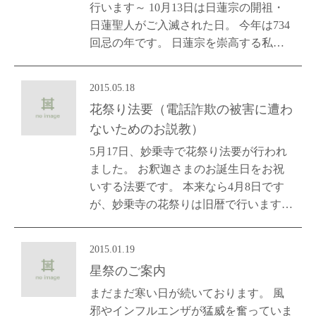
行います～ 10月13日は日蓮宗の開祖・
日蓮聖人がご入滅された日。 今年は734
回忌の年です。 日蓮宗を崇高する私…
2015.05.18
花祭り法要（電話詐欺の被害に遭わ
ないためのお説教）
5月17日、妙乗寺で花祭り法要が行われ
ました。 お釈迦さまのお誕生日をお祝
いする法要です。 本来なら4月8日です
が、妙乗寺の花祭りは旧暦で行います…
2015.01.19
星祭のご案内
まだまだ寒い日が続いております。 風
邪やインフルエンザが猛威を奮っていま