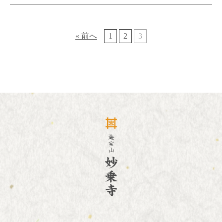
« 前へ
1
2
3