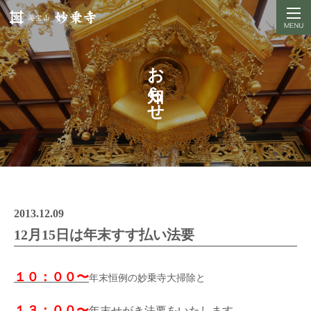
お知らせ
2013.12.09
12月15日は年末すす払い法要
１０：００〜
年末恒例の妙乗寺大掃除と
１３：００〜
年末せがき法要をいたします。