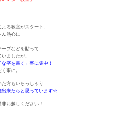
。
による教室がスタート。
さん熱心に
テープなどを貼って
ていましたが、
イな字を書く」事に集中！
だく事に。
いた方もいらっしゃり
催出来たらと思っています☆
是非お越しください！