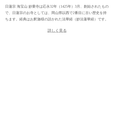
日蓮宗 海宝山 妙乗寺は応永32年（1425年）3月、創始されたもの
で、日蓮宗のお寺としては、岡山県以西で2番目に古い歴史を持
ちます。経典はお釈迦様の説かれた法華経（妙法蓮華経）です。
詳しく見る