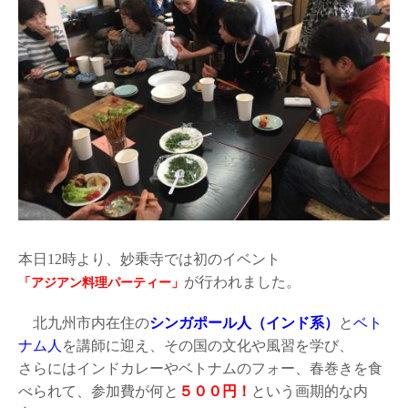
本日12時より、妙乗寺では初のイベント
が行われました。
「アジアン料理パーティー」
北九州市内在住の
シンガポール人（インド系）
と
ベト
ナム人
を講師に迎え、その国の文化や風習を学び、
さらにはインドカレーやベトナムのフォー、春巻きを食
べられて、参加費が何と
５００円！
という画期的な内