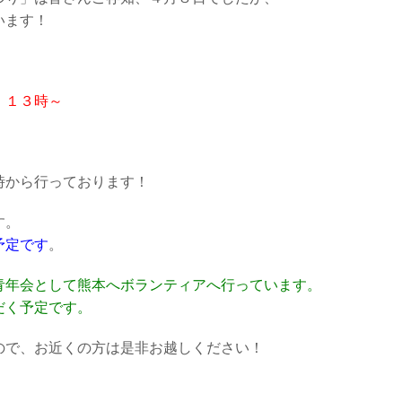
います！
 １３時～
時から行っております！
す。
予定です
。
青年会として熊本へボランティアへ行っています。
だく予定です。
ので、お近くの方は是非お越しください！