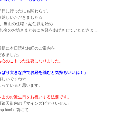
平日に行ったにも関わらず、
お越しいただきました☆
、当山の住職・副住職を始め、
計6名のお坊さまと共にお経をあげさせていただきまし
皆様に本日読むお経のご案内を
だきました。
も心のこもった法要になりました。
っぱり大きな声でお経を読むと気持ちいいね！」
嬉しいですね☆
わっていると思います。
さまのお誕生日をお祝いする法要です。
町銀天街内の「マインズピアせいぜん」
op.html
）前にて