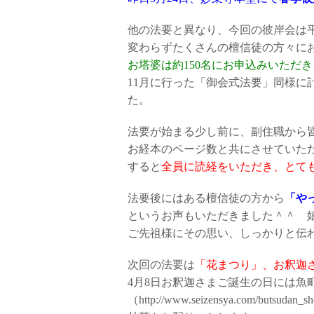
他の法要と異なり、今回の彼岸会は
変わらずたくさんの檀信徒の方々に
お塔婆は約150名にお申込みいただき
11月に行った「御会式法要」同様に
た。
法要が始まる少し前に、副住職から
お経本のページ数と共にさせていた
すると
全員に読経をいただき、とて
法要後にはある檀信徒の方から
「や
というお声もいただきました＾＾ 
ご先祖様にその思い、しっかりと伝
次回の法要は
「花まつり」、お釈迦
4月8日お釈迦さまご誕生の日には魚
（
http://www.seizensya.com/butsudan_sh